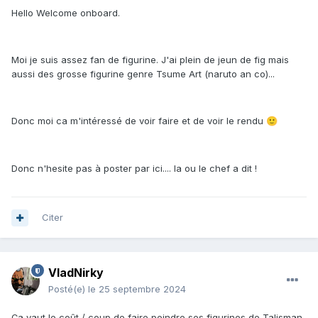
Hello Welcome onboard.
Moi je suis assez fan de figurine. J'ai plein de jeun de fig mais
aussi des grosse figurine genre Tsume Art (naruto an co)...
Donc moi ca m'intéressé de voir faire et de voir le rendu
🙂
Donc n'hesite pas à poster par ici.... la ou le chef a dit !
Citer
VladNirky
Posté(e)
le 25 septembre 2024
Ça vaut le coût / coup de,faire peindre ses figurines de Talisman