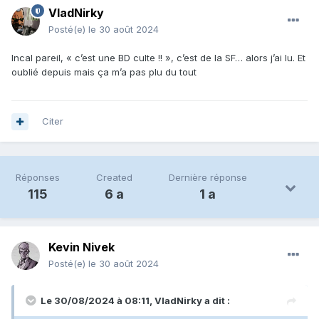
VladNirky
Posté(e)
le 30 août 2024
Incal pareil, « c’est une BD culte !! », c’est de la SF… alors j’ai lu. Et
oublié depuis mais ça m’a pas plu du tout
Citer
Réponses
Created
Dernière réponse
115
6 a
1 a
Kevin Nivek
Posté(e)
le 30 août 2024
Le 30/08/2024 à 08:11,
VladNirky
a dit :