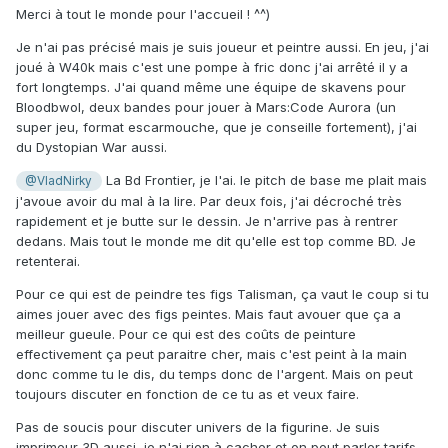
Merci à tout le monde pour l'accueil ! ^^)
Je n'ai pas précisé mais je suis joueur et peintre aussi. En jeu, j'ai
joué à W40k mais c'est une pompe à fric donc j'ai arrêté il y a
fort longtemps. J'ai quand même une équipe de skavens pour
Bloodbwol, deux bandes pour jouer à Mars:Code Aurora (un
super jeu, format escarmouche, que je conseille fortement), j'ai
du Dystopian War aussi.
La Bd Frontier, je l'ai. le pitch de base me plait mais
@VladNirky
j'avoue avoir du mal à la lire. Par deux fois, j'ai décroché très
rapidement et je butte sur le dessin. Je n'arrive pas à rentrer
dedans. Mais tout le monde me dit qu'elle est top comme BD. Je
retenterai.
Pour ce qui est de peindre tes figs Talisman, ça vaut le coup si tu
aimes jouer avec des figs peintes. Mais faut avouer que ça a
meilleur gueule. Pour ce qui est des coûts de peinture
effectivement ça peut paraitre cher, mais c'est peint à la main
donc comme tu le dis, du temps donc de l'argent. Mais on peut
toujours discuter en fonction de ce tu as et veux faire.
Pas de soucis pour discuter univers de la figurine. Je suis
imprimeur 3D aussi, je n'ai rien à cacher et on peut parler tarifs