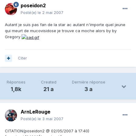
poseidon2
Posté(e)
le 2 mai 2007
Autant je suis pas fan de la star ac autant n'importe quel jeune
qui meurt de mucovisidose je trouve ca moche alors by by
Gregory
Citer
Réponses
Created
Dernière réponse
1,8k
21 a
3 a
ArnLeRouge
Posté(e)
le 3 mai 2007
CITATION(poseidon2 @ 02/05/2007 à 17:40)