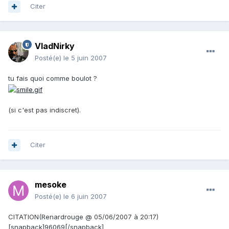
Citer
VladNirky
Posté(e)
le 5 juin 2007
tu fais quoi comme boulot ?
(si c'est pas indiscret).
Citer
mesoke
Posté(e)
le 6 juin 2007
CITATION(Renardrouge @ 05/06/2007 à 20:17)
[snapback]96069[/snapback]