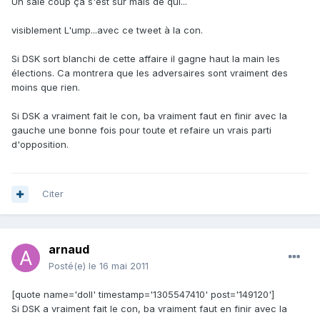
Un sale coup ça s'est sûr mais de qui...
visiblement L'ump...avec ce tweet à la con.
Si DSK sort blanchi de cette affaire il gagne haut la main les
élections. Ca montrera que les adversaires sont vraiment des
moins que rien.
Si DSK a vraiment fait le con, ba vraiment faut en finir avec la
gauche une bonne fois pour toute et refaire un vrais parti
d'opposition.
Citer
arnaud
Posté(e)
le 16 mai 2011
[quote name='doll' timestamp='1305547410' post='149120']
Si DSK a vraiment fait le con, ba vraiment faut en finir avec la