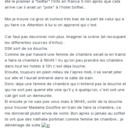
été le premier à "twitter" l'info en france 5 min après que cela
arrive car il avait un "pote" à l'hotel Sofitel...
Moi je trouve ca gros et surtout très bas de la part de celui qui a
pu faire ca. Attention à lui si on apprend qui c'est.
Car faut pas deconner non plus. Imaginer la scène (et recoupant
les differentes sources d'infos) :
DSK sort de sa douche.
Comme de par hasard une femme de chambre serait la en traind
e faire la chambre à 16h45 ! Vu qu'on peu prendre les chambre
dans tout les hotels à 12h c'est déja louche.
Ensuite, toujours en plein milieu de l'apres midi, il se serait jeter
sur elle et l'aurait entrainé dans la salle de bain.
Donc deja une femme de chambre qui n'entend pas la douche et
qui ne sort pas quand elle voie qu'il y a quelqu'un, c'est soit une
call girl soit un demeurée.
Et ensuite je ne sais pas vous mais à 16h45, sortir de la douche
pour trouver Madame Doutfire en train de faire la chambre, ca
me donnerait plutot envie de vomir. Bon après si jamais au sofitel
ils ont que des nathalie portman comme femme de chambre... je
déménage de suite