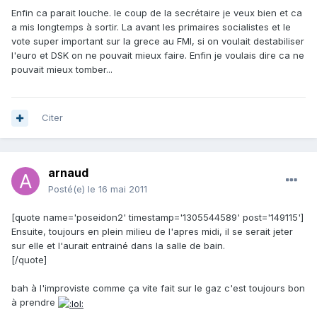
Enfin ca parait louche. le coup de la secrétaire je veux bien et ca
a mis longtemps à sortir. La avant les primaires socialistes et le
vote super important sur la grece au FMI, si on voulait destabiliser
l'euro et DSK on ne pouvait mieux faire. Enfin je voulais dire ca ne
pouvait mieux tomber...
Citer
arnaud
Posté(e)
le 16 mai 2011
[quote name='poseidon2' timestamp='1305544589' post='149115']
Ensuite, toujours en plein milieu de l'apres midi, il se serait jeter
sur elle et l'aurait entrainé dans la salle de bain.
[/quote]
bah à l'improviste comme ça vite fait sur le gaz c'est toujours bon
à prendre