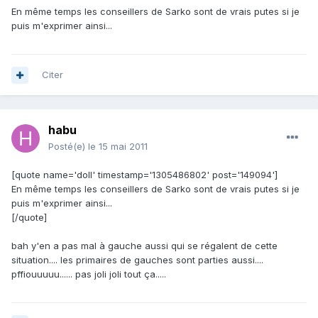
En même temps les conseillers de Sarko sont de vrais putes si je
puis m'exprimer ainsi...
Citer
habu
Posté(e)
le 15 mai 2011
[quote name='doll' timestamp='1305486802' post='149094']
En même temps les conseillers de Sarko sont de vrais putes si je
puis m'exprimer ainsi...
[/quote]
bah y'en a pas mal à gauche aussi qui se régalent de cette
situation.... les primaires de gauches sont parties aussi....
pffiouuuuu...... pas joli joli tout ça.....