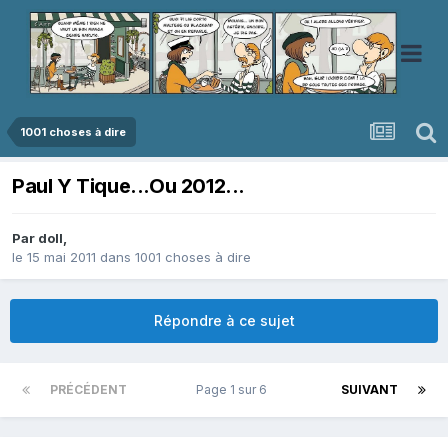
1001 choses à dire
Paul Y Tique...Ou 2012...
Par
doll
,
le 15 mai 2011
dans
1001 choses à dire
Répondre à ce sujet
PRÉCÉDENT
Page 1 sur 6
SUIVANT