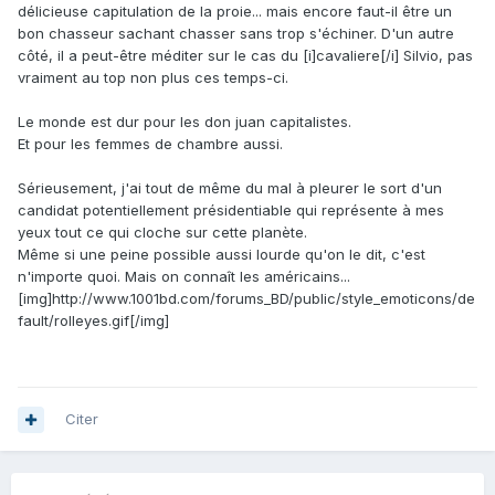
délicieuse capitulation de la proie... mais encore faut-il être un
bon chasseur sachant chasser sans trop s'échiner. D'un autre
côté, il a peut-être méditer sur le cas du [i]cavaliere[/i] Silvio, pas
vraiment au top non plus ces temps-ci.
Le monde est dur pour les don juan capitalistes.
Et pour les femmes de chambre aussi.
Sérieusement, j'ai tout de même du mal à pleurer le sort d'un
candidat potentiellement présidentiable qui représente à mes
yeux tout ce qui cloche sur cette planète.
Même si une peine possible aussi lourde qu'on le dit, c'est
n'importe quoi. Mais on connaît les américains...
[img]http://www.1001bd.com/forums_BD/public/style_emoticons/de
fault/rolleyes.gif[/img]
Citer