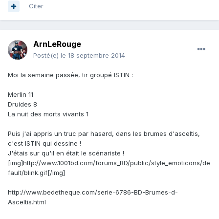
Citer
ArnLeRouge
Posté(e)
le 18 septembre 2014
Moi la semaine passée, tir groupé ISTIN :
Merlin 11
Druides 8
La nuit des morts vivants 1
Puis j'ai appris un truc par hasard, dans les brumes d'asceltis,
c'est ISTIN qui dessine !
J'étais sur qu'il en était le scénariste !
[img]http://www.1001bd.com/forums_BD/public/style_emoticons/de
fault/blink.gif[/img]
http://www.bedetheque.com/serie-6786-BD-Brumes-d-
Asceltis.html