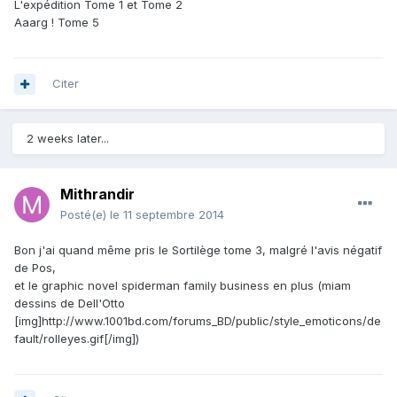
L'expédition Tome 1 et Tome 2
Aaarg ! Tome 5
Citer
2 weeks later...
Mithrandir
Posté(e)
le 11 septembre 2014
Bon j'ai quand même pris le Sortilège tome 3, malgré l'avis négatif
de Pos,
et le graphic novel spiderman family business en plus (miam
dessins de Dell'Otto
[img]http://www.1001bd.com/forums_BD/public/style_emoticons/de
fault/rolleyes.gif[/img])