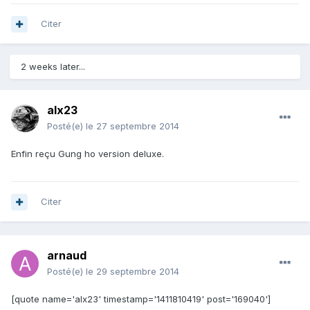
Citer
2 weeks later...
alx23
Posté(e)
le 27 septembre 2014
Enfin reçu Gung ho version deluxe.
Citer
arnaud
Posté(e)
le 29 septembre 2014
[quote name='alx23' timestamp='1411810419' post='169040']