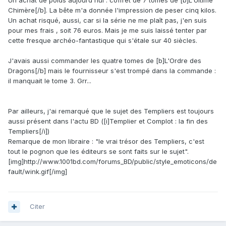
Un achat de poids aujourd'hui : coffret de 7 tomes de [b]L'Ultime
Chimère[/b]. La bête m'a donnée l'impression de peser cinq kilos.
Un achat risqué, aussi, car si la série ne me plaît pas, j'en suis
pour mes frais , soit 76 euros. Mais je me suis laissé tenter par
cette fresque archéo-fantastique qui s'étale sur 40 siècles.
J'avais aussi commander les quatre tomes de [b]L'Ordre des
Dragons[/b] mais le fournisseur s'est trompé dans la commande :
il manquait le tome 3. Grr...
Par ailleurs, j'ai remarqué que le sujet des Templiers est toujours
aussi présent dans l'actu BD ([i]Templier et Complot : la fin des
Templiers[/i])
Remarque de mon libraire : "le vrai trésor des Templiers, c'est
tout le pognon que les éditeurs se sont faits sur le sujet".
[img]http://www.1001bd.com/forums_BD/public/style_emoticons/de
fault/wink.gif[/img]
Citer