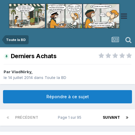
Toute la BD
Derniers Achats
Par
VladNirky
,
le 14 juillet 2014
dans
Toute la BD
Répondre à ce sujet
PRÉCÉDENT
Page 1 sur 95
SUIVANT