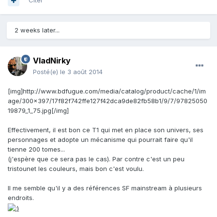
Citer
2 weeks later...
VladNirky
Posté(e)
le 3 août 2014
[img]http://www.bdfugue.com/media/catalog/product/cache/1/im
age/300x397/17f82f742ffe127f42dca9de82fb58b1/9/7/97825050
19879_1_75.jpg[/img]
Effectivement, il est bon ce T1 qui met en place son univers, ses
personnages et adopte un mécanisme qui pourrait faire qu'il
tienne 200 tomes...
(j'espère que ce sera pas le cas). Par contre c'est un peu
tristounet les couleurs, mais bon c'est voulu.
Il me semble qu'il y a des références SF mainstream à plusieurs
endroits.