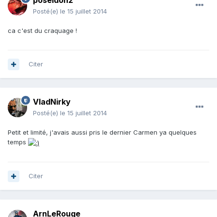
poseidon2
Posté(e)
le 15 juillet 2014
ca c'est du craquage !
Citer
VladNirky
Posté(e)
le 15 juillet 2014
Petit et limité, j'avais aussi pris le dernier Carmen ya quelques
temps
Citer
ArnLeRouge